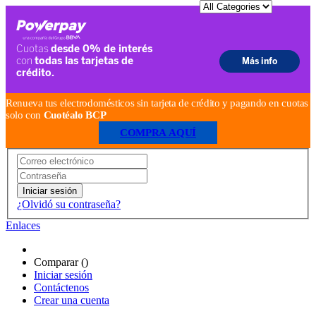
Renueva tus electrodomésticos sin tarjeta de crédito y pagando en cuotas
solo con
Cuotéalo BCP
COMPRA AQUÍ
Iniciar sesión
¿Olvidó su contraseña?
Enlaces
Comparar (
)
Iniciar sesión
Contáctenos
Crear una cuenta