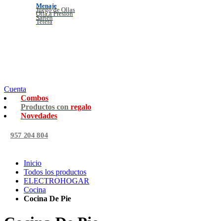
Menaje
Juego de Ollas
Olla a Presion
Sartén
Tetera
Cuenta
Combos
Productos con
regalo
Novedades
957 204 804
Inicio
Todos los productos
ELECTROHOGAR
Cocina
Cocina De Pie