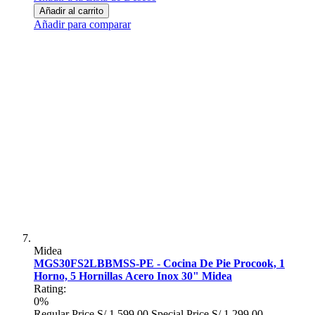
Añadir al carrito
Añadir para comparar
Midea
MGS30FS2LBBMSS-PE - Cocina De Pie Procook, 1
Horno, 5 Hornillas Acero Inox 30" Midea
Rating:
0%
Regular Price
S/ 1,599.00
Special Price
S/ 1,299.00