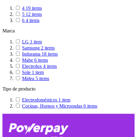
4
19
items
5
12
items
6
4
items
Marca
LG
1
item
Samsung
2
items
Indurama
18
items
Mabe
6
items
Electrolux
4
items
Sole
1
item
Midea
5
items
Tipo de producto
Electrodomésticos
1
item
Cocinas, Hornos y Microondas
6
items