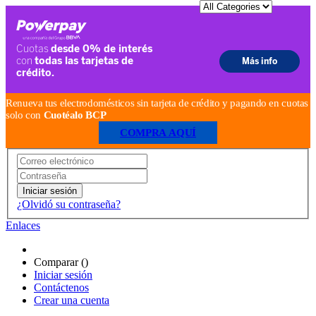
Renueva tus electrodomésticos sin tarjeta de crédito y pagando en cuotas
solo con
Cuotéalo BCP
COMPRA AQUÍ
Iniciar sesión
¿Olvidó su contraseña?
Enlaces
Comparar (
)
Iniciar sesión
Contáctenos
Crear una cuenta