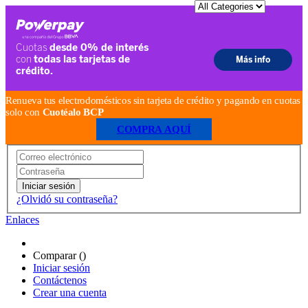
Renueva tus electrodomésticos sin tarjeta de crédito y pagando en cuotas
solo con
Cuotéalo BCP
COMPRA AQUÍ
Iniciar sesión
¿Olvidó su contraseña?
Enlaces
Comparar (
)
Iniciar sesión
Contáctenos
Crear una cuenta