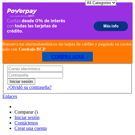
Renueva tus electrodomésticos sin tarjeta de crédito y pagando en cuotas
solo con
Cuotéalo BCP
COMPRA AQUÍ
Iniciar sesión
¿Olvidó su contraseña?
Enlaces
Comparar (
)
Iniciar sesión
Contáctenos
Crear una cuenta