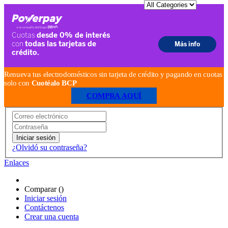
Renueva tus electrodomésticos sin tarjeta de crédito y pagando en cuotas
solo con
Cuotéalo BCP
COMPRA AQUÍ
Iniciar sesión
¿Olvidó su contraseña?
Enlaces
Comparar (
)
Iniciar sesión
Contáctenos
Crear una cuenta