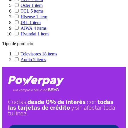
Oster
1
item
TCL
5
items
Hisense
1
item
JBL
1
item
AIWA
4
items
Hyundai
1
item
Tipo de producto
Televisores
18
items
Audio
5
items