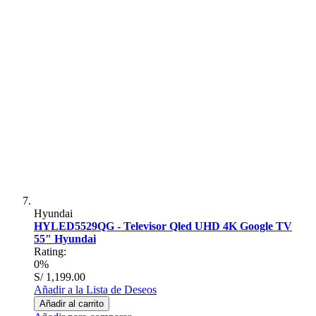
Hyundai
HYLED5529QG - Televisor Qled UHD 4K Google TV
55" Hyundai
Rating:
0%
S/ 1,199.00
Añadir a la Lista de Deseos
Añadir al carrito