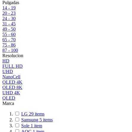
Pulgadas
14 - 19
20 - 23
24 - 30
31 - 45
49 - 50
55 - 60
65 - 70
75 - 86
87 - 100
Resolucion
HD
FULL HD
UHD
NanoCell
OLED 4K
OLED 8K
UHD 4K
QLED
Marca
LG
29
items
Samsung
5
items
Sole
1
item
AOC
1
item