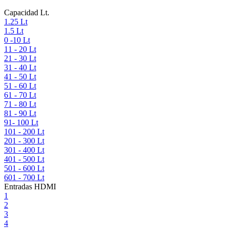
Capacidad Lt.
1.25 Lt
1.5 Lt
0 -10 Lt
11 - 20 Lt
21 - 30 Lt
31 - 40 Lt
41 - 50 Lt
51 - 60 Lt
61 - 70 Lt
71 - 80 Lt
81 - 90 Lt
91- 100 Lt
101 - 200 Lt
201 - 300 Lt
301 - 400 Lt
401 - 500 Lt
501 - 600 Lt
601 - 700 Lt
Entradas HDMI
1
2
3
4